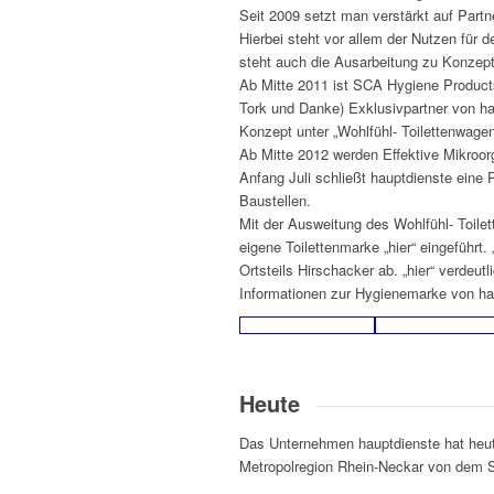
Seit 2009 setzt man verstärkt auf Part
Hierbei steht vor allem der Nutzen fü
steht auch die Ausarbeitung zu Konzepte
Ab Mitte 2011 ist SCA Hygiene Produc
Tork und Danke) Exklusivpartner von ha
Konzept unter „Wohlfühl- Toilettenwagen
Ab Mitte 2012 werden Effektive Mikroo
Anfang Juli schließt hauptdienste eine
Baustellen.
Mit der Ausweitung des Wohlfühl- Toile
eigene Toilettenmarke „hier“ eingeführt.
Ortsteils Hirschacker ab. „hier“ verdeut
Informationen zur Hygienemarke von ha
Heute
Das Unternehmen hauptdienste hat heute 
Metropolregion Rhein-Neckar von dem 