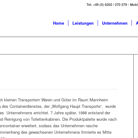
Tel. +49 (0) 6202 / 270 279 - Mob
Home
Leistungen
Unternehmen
A
it kleinen Transportern Waren und Güter im Raum Mannheim
g des Containerdienstes, der „Wolfgang Haupt Transporte“, wurde
des Unternehmens errichtet. 7 Jahre später, 1988 entstand der
nd Reinigung von Toilettenkabinen. Die Produktpalette wurde nach
tencontainer erweitert, sodass das Unternehmen rasche
ammenhang des gewachsenen Unternehmens firmierte es Mitte