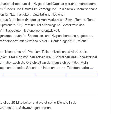
nerunternehmen um die Hygiene und Qualität weiter zu verbessern.
r den Kunden und Umwelt im Vordergrund. In diesem Zusammenhang
n für Nachhaltigkeit, Qualität und Hygiene.
ts aus Mannheim (Hersteller von Marken wie Zewa, Tempo, Tena,
uptdienste für „Premium Toilettenwagen“. Später wird das
“ mit absoluter Hygiene weiterentwickelt.
rganismen auch für Baustellen- und Hygienebereiche angeboten.
 Partnerschaft mit Severino Maler + Sanierungen für EM auf
tten-Konzeptes auf Premium Toilettenkabinen, wird 2015 die
 „hier“ leitet sich von den ersten drei Buchstaben des Schwetzinger
licht aber auch die Örtlichkeit an der man sich befindet. Mehr
uptdienste finden Sie unter: Unternehmen >> Toilettenmarke
…
circa 25 Mitarbeiter und bietet seine Dienste in der
Stammsitz in Schwetzingen aus an.