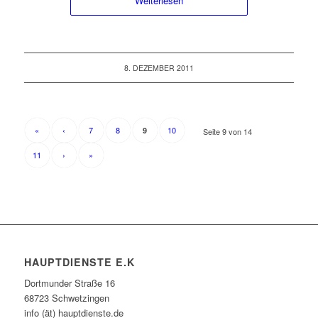
Weiterlesen
8. DEZEMBER 2011
«
‹
7
8
10
9
Seite 9 von 14
11
›
»
HAUPTDIENSTE E.K
Dortmunder Straße 16
68723 Schwetzingen
info (ät) hauptdienste.de